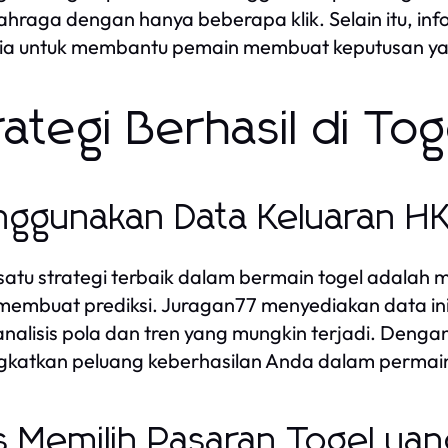
ahraga dengan hanya beberapa klik. Selain itu, info
ia untuk membantu pemain membuat keputusan yan
rategi Berhasil di Tog
ggunakan Data Keluaran HK 
satu strategi terbaik dalam bermain togel adala
membuat prediksi. Juragan77 menyediakan data ini
alisis pola dan tren yang mungkin terjadi. Deng
katkan peluang keberhasilan Anda dalam permain
s Memilih Pasaran Togel ya