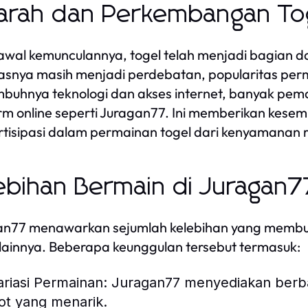
arah dan Perkembangan Tog
awal kemunculannya, togel telah menjadi bagian da
tasnya masih menjadi perdebatan, popularitas per
buhnya teknologi dan akses internet, banyak pemain
rm online seperti Juragan77. Ini memberikan kesem
tisipasi dalam permainan togel dari kenyamanan
ebihan Bermain di Juragan7
n77 menawarkan sejumlah kelebihan yang membuatn
 lainnya. Beberapa keunggulan tersebut termasuk:
ariasi Permainan:
Juragan77 menyediakan berbag
lot yang menarik.