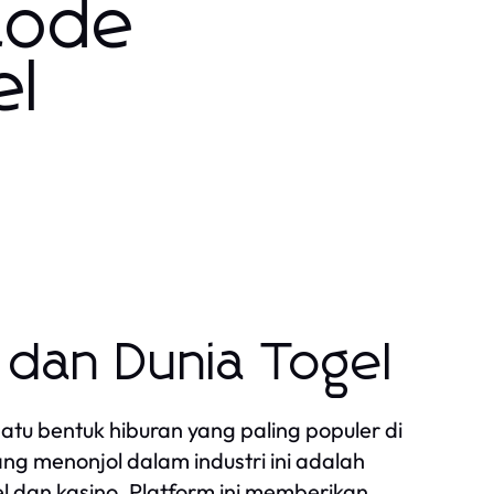
etode
el
dan Dunia Togel
 satu bentuk hiburan yang paling populer di
ang menonjol dalam industri ini adalah
dan kasino. Platform ini memberikan