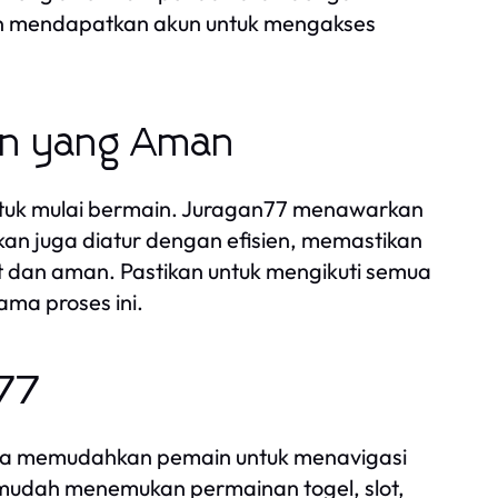
kan mendapatkan akun untuk mengakses
an yang Aman
ntuk mulai bermain. Juragan77 menawarkan
an juga diatur dengan efisien, memastikan
dan aman. Pastikan untuk mengikuti semua
ama proses ini.
n77
gga memudahkan pemain untuk menavigasi
mudah menemukan permainan togel, slot,