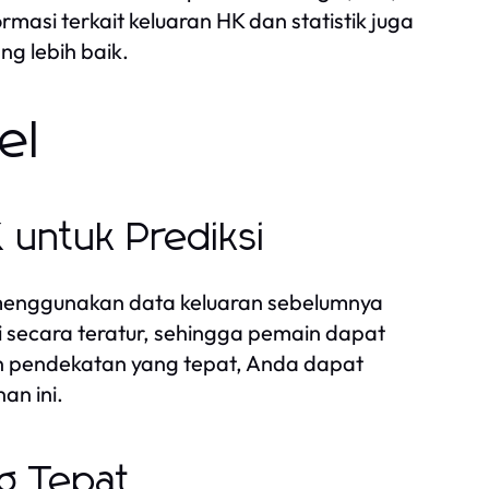
rmasi terkait keluaran HK dan statistik juga
g lebih baik.
el
untuk Prediksi
h menggunakan data keluaran sebelumnya
 secara teratur, sehingga pemain dapat
an pendekatan yang tepat, Anda dapat
an ini.
ng Tepat