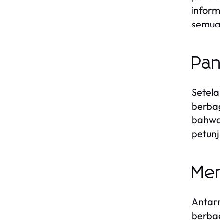
inform
semua
Pan
Setela
berbag
bahwa
petunj
Men
Antar
berba