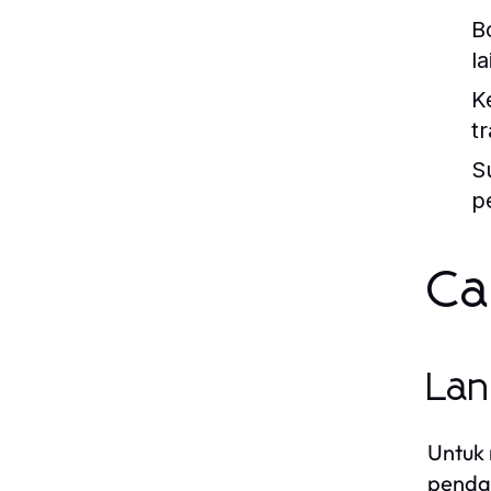
B
la
K
t
S
p
Ca
Lan
Untuk 
pendaf