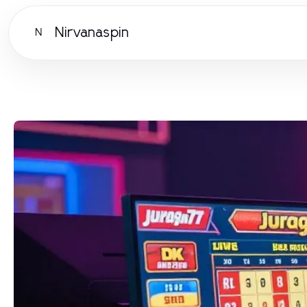
Nirvanaspin
N